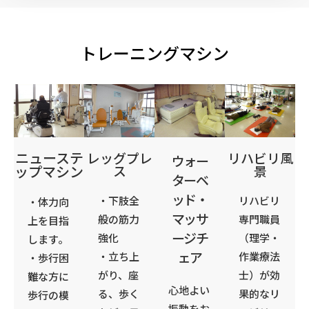
トレーニングマシン
ニューステ
レッグプレ
リハビリ風
ウォー
ップマシン
ス
景
ターベ
ッド・
・下肢全
リハビリ
・体力向
マッサ
般の筋力
専門職員
上を目指
ージチ
強化
（理学・
します。
ェア
・立ち上
作業療法
・歩行困
がり、座
士）が効
難な方に
心地よい
る、歩く
果的なリ
歩行の模
振動をお