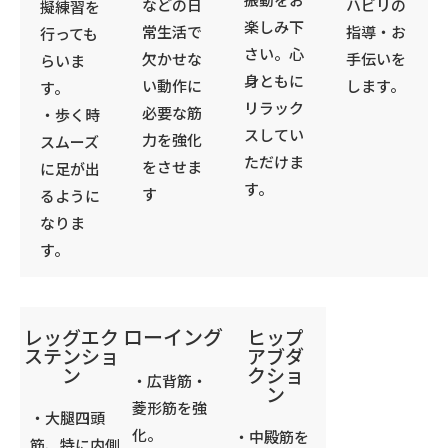
などの日
ハビリの
擬練習を
楽しみ下
常生活で
指導・お
行っても
さい。心
欠かせな
手伝いを
らいま
身ともに
い動作に
します。
す。
リラック
必要な筋
・歩く時
スしてい
力を強化
スムーズ
ただけま
をさせま
に足が出
す。
す
るように
なりま
す。
ローイング
レッグエク
ヒップ
ステンショ
アブダ
ン
クショ
・広背筋・
ン
菱形筋を強
・大腿四頭
化。
・中殿筋を
筋、特に内側