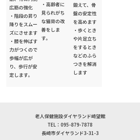
・高齢者に
鍛えて、骨
広筋の強化
見られがち
盤の安定性
・階段の昇り
な猫背の改
を高めます
降りをスムー
善をしま
・歩くとき
ズにさせます
す。
や片足立ち
・膝を伸ばす
をするとき
力がつくので
などのふら
歩幅が広が
つきを解消
り、歩行が安
します
定します。
老人保健施設ダイヤランド崎望館
TEL：095-879-7878
長崎市ダイヤランド3-31-3